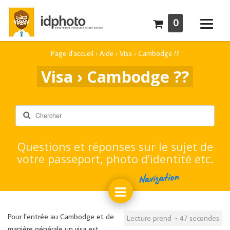
0
Page d'accueil
›
Aide
›
Visa
›
Cambodge ??
Visa › Cambodge ??
Rechercher
Questions et réponses sur le sujet de
votre passeport, photo d’identité etc.
Navigation
Pour l’entrée au Cambodge et de
Lecture prend ~ 47 secondes
manière générale un visa est