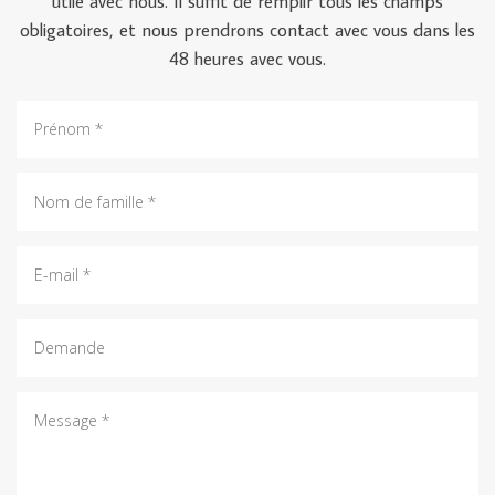
utile avec nous. Il suffit de remplir tous les champs
obligatoires, et nous prendrons contact avec vous dans les
48 heures avec vous.
Prénom:
nom
de
famille:
E-
mail:
Demande:
Message: