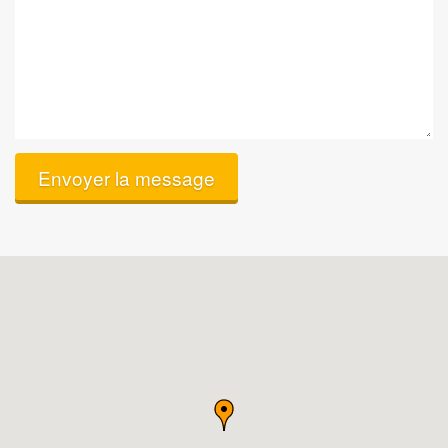
Envoyer la message
Notre
adresse
sur
la