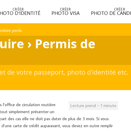
CRÉER
CRÉER
CRÉER
HOTO D‘IDENTITÉ
PHOTO VISA
PHOTO DE CAND
onduire perdu
uire › Permis de
et de votre passeport, photo d’identité etc.
l’office de circulation routière
Lecture prend ~ 1 minute
 tout simplement présenter un
part des cas elle ne doit pas dater de plus de 3 mois. Si vous
 d’une carte de crédit auparavant, vous devez en outre remplir