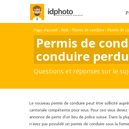
P
Page d'accueil
›
Aide
›
Permis de conduire
›
Permis de c
Permis de cond
conduire perdu
Questions et réponses sur le suj
Le nouveau permis de conduire peut être sollicité auprès 
cantonale compétente pour vous. Pour ceci vous devez
annonce de perte d’un lieu de police suisse. Dans la plu
n’avez pas possédé un permis de conduire sous la forme