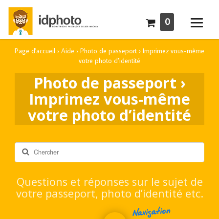
0
Page d'accueil
›
Aide
›
Photo de passeport
›
Imprimez vous-même
votre photo d’identité
Photo de passeport ›
Imprimez vous-même
votre photo d’identité
Rechercher
Questions et réponses sur le sujet de
votre passeport, photo d’identité etc.
Navigation