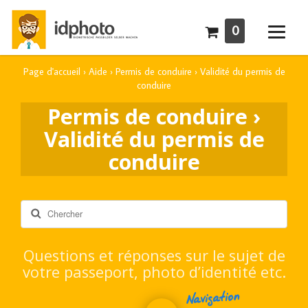
0
Page d'accueil
›
Aide
›
Permis de conduire
›
Validité du permis de
conduire
Permis de conduire ›
Validité du permis de
conduire
Rechercher
Questions et réponses sur le sujet de
votre passeport, photo d’identité etc.
Navigation