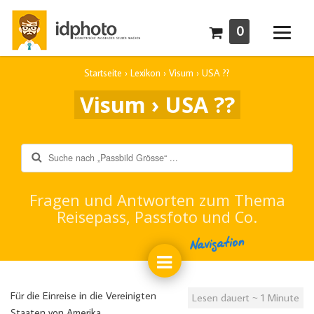
0
Startseite
›
Lexikon
›
Visum
›
USA ??
Visum › USA ??
Suche
Fragen und Antworten zum Thema
Reisepass, Passfoto und Co.
Navigation
Für die Einreise in die Vereinigten
Lesen dauert ~ 1 Minute
Staaten von Amerika