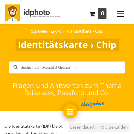
0
Startseite
›
Lexikon
›
Identitätskarte
›
Chip
Identitätskarte › Chip
Suche
Fragen und Antworten zum Thema
Reisepass, Passfoto und Co.
Navigation
Die Identitätskarte (IDK) bleibt
Lesen dauert ~ 49.5 Sekunden
nach dem letzten Stand der