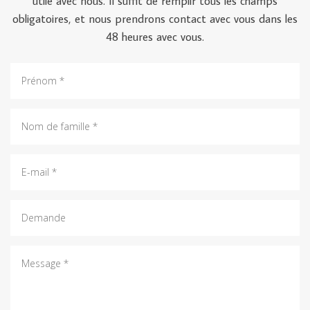
utile avec nous. Il suffit de remplir tous les champs
obligatoires, et nous prendrons contact avec vous dans les
48 heures avec vous.
Prénom:
nom
de
famille:
E-
mail:
Demande:
Message: