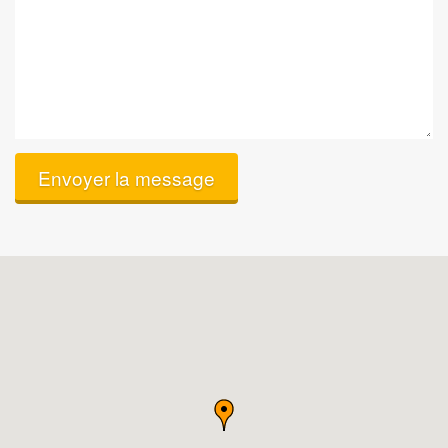
Envoyer la message
Notre
adresse
sur
la