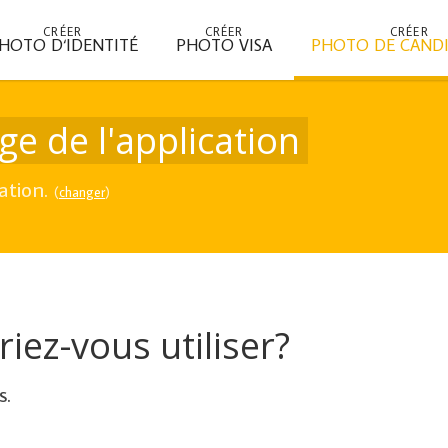
CRÉER
CRÉER
CRÉER
HOTO D‘IDENTITÉ
PHOTO VISA
PHOTO DE CAND
e de l'application
ation.
(
changer
)
iez-vous utiliser?
s.