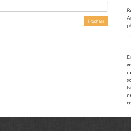
R
A
p
En
v
m
s
Bi
n
c